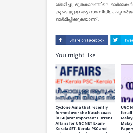
ശ്രമിച്ചു ഭൂതകാലത്തിലെ ഓർമ്മക
കൂടെയുള്ള ആ സാന്നിധ്യം പുനർജന
ഓർമിപ്പിക്കുകയാണ് .
Share on
You might like
Cyclone Asna that recently
UGC N
formed over the Kutch coast
for al
in Gujarat Important Current
Malay
Affairs for UGC NET Exam-
Malay
Kerala SET- Kerala PSC and
Paper