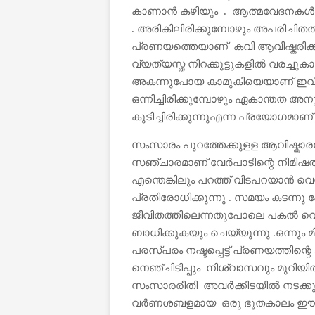
കാണാൻ കഴിയും . ആത്മവേദനകൾ അ
. അരികിലിരിക്കുമ്പോഴും അപരിചിതത്
പ്രണയത്തെയാണ് കവി ആവിഷ്കരിക്കു
വ്യത്യസ്ത നിറക്കൂട്ടുകളിൽ വരച്ചുകാ
അകന്നുപോയ കാമുകിയെയാണ് ഇവിടെ
ഒന്നിച്ചിരിക്കുമ്പോഴും ഏകാന്തത അ
കുടിച്ചിരിക്കുന്നു
എന്ന പ്രയോഗമാണ് 
സംസാരം പുറത്തേക്കുളള ആവിഷ്കാര
സഞ്ചാരമാണ്
വേർപാടിന്റെ നിമിഷത്
എന്തെങ്കിലും പറത്ത് വിടപറയാൻ വ
പ്രതിരോധിക്കുന്നു . സമയം കടന്ന
ജീവിതത്തിലെന്നതുപോലെ പകൽ വെളിച
ബാധിക്കുകയും ചെയ്യുന്നു .ഒന്നും 
പരസ്പരം നഷ്ടപ്പെട്ട് പ്രണയത്തിന്റ
നെഞ്ചിടിപ്പും നിശ്വാസവും മുറിയിൽ
സംസാരരീതി അവർക്കിടയിൽ നടക്കുന
വർണശബളമായ ഒരു ഭൂതകാലം ഈ കവ