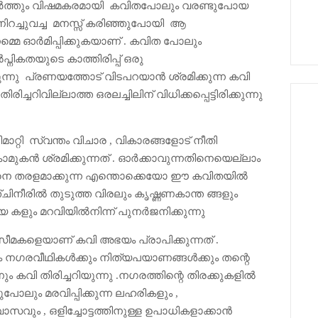
ീർത്തും വിഷമകരമായി കവിതപോലും വരണ്ടുപോയ
ിറച്ചുവച്ച മനസ്സ് കരിഞ്ഞുപോയി ആ
നമ്മെ ഓർമിപ്പിക്കുകയാണ് . കവിത പോലും
നികതയുടെ കാത്തിരിപ്പ് ഒരു
ന്നു
പ്രണയത്തോട് വിടപറയാൻ ശ്രമിക്കുന്ന കവി
ചറിവില്ലാത്ത ഒരലച്ചിലിന് വിധിക്കപ്പെട്ടിരിക്കുന്നു
്റി സ്വന്തം വിചാര , വികാരങ്ങളോട് നീതി
ുകൻ ശ്രമിക്കുന്നത് .
ഓർക്കാവുന്നതിനെയെല്ലാം
സ്സിനെ തരളമാക്കുന്ന എന്തൊക്കെയോ ഈ കവിതയിൽ
്ചിനീരിൽ തുടുത്ത വിരലും കൃഷ്ണണകാന്ത ങ്ങളും
്യ കളും മറവിയിൽനിന്ന് പുനർജനിക്കുന്നു
ീമകളെയാണ് കവി അഭയം പ്രാപിക്കുന്നത് .
ം നഗരവീഥികൾക്കും നിത്യപയാണങ്ങൾക്കും തന്റെ
 കവി തിരിച്ചറിയുന്നു .നഗരത്തിന്റെ തിരക്കുകളിൽ
ുപോലും മരവിപ്പിക്കുന്ന ലഹരികളും ,
ാസവും , ഒളിച്ചോട്ടത്തിനുള്ള ഉപാധികളാക്കാൻ