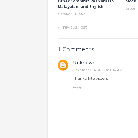
Other Compitative Exams in
Mock 
Malayalam and English
Septem
October 01, 2024
Previous Post
1 Comments
Unknown
December 16, 2021 at 6:42 AM
Thanku kite victers
Reply