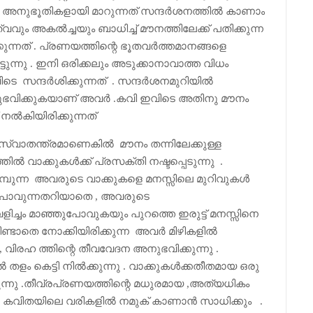
നുഭൂതികളായി മാറുന്നത് സന്ദർശനത്തിൽ കാണാം
വവും അകൽച്ചയും ബാധിച്ച് മൗനത്തിലേക്ക് പതിക്കുന്ന
ന്നത് . പ്രണയത്തിന്റെ ഭൂതവർത്തമാനങ്ങളെ
ട്ടുന്നു . ഇനി ഒരിക്കലും അടുക്കാനാവാത്ത വിധം
 സന്ദർശിക്കുന്നത് . സന്ദർശനമുറിയിൽ
നുഭവിക്കുകയാണ്
അവർ .
കവി ഇവിടെ അതിനു മൗനം
നൽകിയിരിക്കുന്നത്
സ്വാതന്ത്രമാണെകിൽ മൗനം തന്നിലേക്കുള്ള
തിൽ വാക്കുകൾക്ക് പ്രസക്തി നഷ്ടപ്പെടുന്നു .
െമ്പുന്ന അവരുടെ വാക്കുകളെ മനസ്സിലെ മുറിവുകൾ
ു പോവുന്നതറിയാതെ , അവരുടെ
്ചം മാഞ്ഞുപോവുകയും പുറത്തെ ഇരുട്ട് മനസ്സിനെ
മിണ്ടാതെ നോക്കിയിരിക്കുന്ന അവർ മിഴികളിൽ
െ , വിരഹ ത്തിന്റെ തീവവേദന അനുഭവിക്കുന്നു .
 തളം കെട്ടി നിൽക്കുന്നു . വാക്കുകൾക്കതീതമായ ഒരു
്നു .തീവ്രപ്രണയത്തിന്റെ മധുരമായ ,അത്യധികം
ിതയിലെ വരികളിൽ നമുക് കാണാൻ സാധിക്കും .