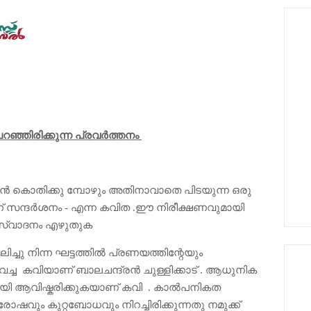
 പറഞ്ഞിരിക്കുന്ന പ്രവർത്തനം
ൻ കൊതിക്കു മ്പോഴും അതിനാവാതെ പിടയുന്ന ഒരു
് സന്ദർശനം - എന്ന കവിത .ഈ നിരീക്ഷണവുമായി
 ആസ്വാദനം എഴുതുക
ു നിന്ന ഘട്ടത്തിൽ പ്രണയത്തിന്റേയും
വെച്ച കവിയാണ് ബാലചന്ദ്രൻ ചുള്ളിക്കാട് . ആധുനിക
ായി ആവിഷ്കരിക്കുകയാണ് കവി . കാൽപനികത
വും കുറ്റബോധവും നിറച്ചിരിക്കുന്നതു നമുക്ക്‌