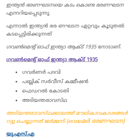
ഇന്ത്യൻ ഭരണഘടനയെ കടം കൊണ്ട ഭരണഘടന
എന്നറിയപ്പെടുന്നു.
എന്നാൽ ഇന്ത്യൻ ഭര ണഘടന ഏറ്റവും കൂടുതൽ
കടപ്പെട്ടിരിക്കുന്നത്
ഗവൺമെൻ്റ് ഓഫ് ഇന്ത്യാ ആക്ട് 1935
നോടാണ്.
ഗവൺമെന്റ് ഓഫ് ഇന്ത്യാ ആക്ട് 1935
ഗവർണർ പദവി
പബ്ലിക് സർവീസ് കമ്മീഷൻ
ഫെഡറൽ കോടതി
അടിയന്തരാവസ്‌ഥ
അടിയന്തരാവസ്‌ഥക്കാലത്ത് മൗലികാവകാശങ്ങൾ
മ
ർ ഭരണഘടന)
റദ്ദു ചെയ്യുന്നത് ജർമ്മനി (വെയ‌
യു.എസ്.എ