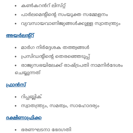
കൺകറൻറ് ലിസ്‌റ്റ്
പാർലമെന്റിൻ്റെ സംയുക്ത സമ്മേളനം
വ്യവസായവാണിജ്യങ്ങൾക്കുള്ള സ്വാതന്ത്ര്യം
അയർലന്റ്റ്
മാർഗ നിർദ്ദേശക തത്ത്വങ്ങൾ
പ്രസിഡന്റിന്റെ തെരഞ്ഞെടുപ്പ്
രാജ്യസഭയിലേക്ക് രാഷ്ട്രപതി നാമനിർദേശം
ചെയ്യുന്നത്
ഫ്രാൻസ്
റിപ്പബ്ലിക്
സ്വാതന്ത്ര്യം, സമത്വം, സാഹോദര്യം
ദക്ഷിണാഫ്രിക്ക
ഭരണഘടനാ ഭേദഗതി