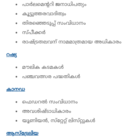
പാർലമെന്ററി ജനാധിപത്യം
കൂട്ടുത്തരവാദിത്വം
തിരഞ്ഞെടുപ്പ് സംവിധാനം
സ്പ‌ീക്കർ
രാഷ്ട്രതലവന് നാമമാത്രമായ അധികാരം
റഷ്യ
മൗലിക കടമകൾ
പഞ്ചവത്സര പദ്ധതികൾ
കാനഡ
ഫെഡറൽ സംവിധാനം
അവശിഷ്ടാധികാരം
യൂണിയൻ, സ്‌റ്റേറ്റ്‌ ലിസ്‌റ്റുകൾ
ആസ്ട്രേലിയ