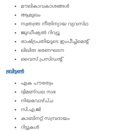
മൗലികാവകാശങ്ങൾ
ആമുഖം
സ്വതന്ത്ര നീതിന്യായ വ്യവസ്‌ഥ
ജുഡീഷ്യൽ റിവ്യൂ
രാഷ്ട്രപതിയുടെ ഇംപീച്ച്മെന്റ്
ലിഖിത ഭരണഘടന
വൈസ് പ്രസിഡന്റ്
ബ്രിട്ടൺ
ഏക പൗരത്വം
ദ്വിമണ്‌ഡല സഭ
നിയമവാഴ്ച്‌ച
സി.എ.ജി
കാബിനറ്റ് സമ്പ്രദായം
റിട്ടുകൾ