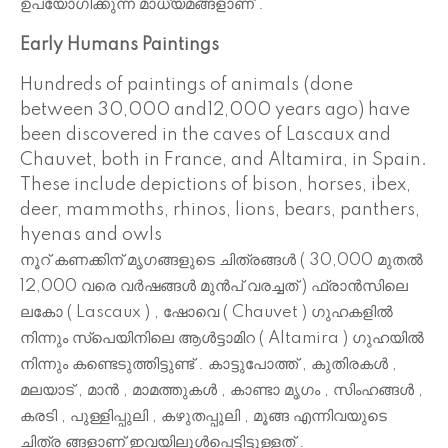
ഉപയോഗിക്കുന്ന മാധ്യമങ്ങളാണ് .
Early Humans Paintings
Hundreds of paintings of animals (done
between 30,000 and12,000 years ago) have
been discovered in the caves of Lascaux and
Chauvet, both in France, and Altamira, in Spain.
These include depictions of bison, horses, ibex,
deer, mammoths, rhinos, lions, bears, panthers,
hyenas and owls
നൂറ് കണക്കിന് മൃഗങ്ങളുടെ ചിത്രങ്ങൾ ( 30,000 മുതൽ
12,000 വരെ വർഷങ്ങൾ മുൻപ് വരച്ചത് ) ഫ്രാൻസിലെ
ലകോ ( Lascaux ) , ഷോവെ ( Chauvet ) ഗുഹകളിൽ
നിന്നും സ്പെയിനിലെ ആൾട്ടാമിറ ( Altamira ) ഗുഹയിൽ
നിന്നും കണ്ടെടുത്തിട്ടുണ്ട് . കാട്ടുപോത്ത് , കുതിരകൾ ,
മലയാട് , മാൻ , മാമത്തുകൾ , കാണ്ടാ മൃഗം , സിംഹങ്ങൾ ,
കരടി , പുള്ളിപ്പുലി , കഴുതപ്പുലി , മൂങ്ങ എന്നിവയുടെ
ചിത്ര ങ്ങളാണ് ഇവയിലുൾപ്പെട്ടിട്ടുള്ളത് .