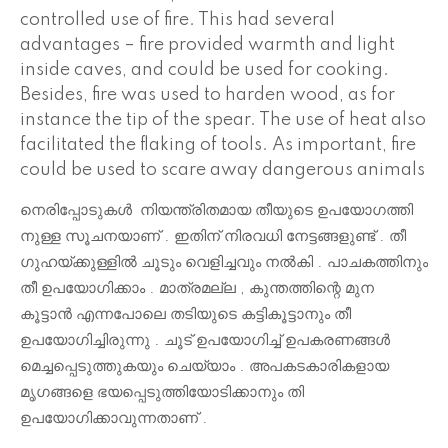
controlled use of fire. This had several
advantages – fire provided warmth and light
inside caves, and could be used for cooking.
Besides, fire was used to harden wood, as for
instance the tip of the spear. The use of heat also
facilitated the flaking of tools. As important, fire
could be used to scare away dangerous animals
നെരിപ്പോടുകൾ നിയന്ത്രിതമായ തീയുടെ ഉപയോഗത്തി
നുള്ള സൂചനയാണ് . ഇതിന് നിരവധി നേട്ടങ്ങളുണ്ട് . തീ
ഗുഹയ്ക്കുള്ളിൽ ചൂടും വെളിച്ചവും നൽകി . പാചകത്തിനും
തീ ഉപയോഗിക്കാം . മാത്രമല്ല , കുന്തത്തിന്റെ മുന
കൂട്ടാൻ എന്നപോലെ തടിയുടെ കട്ടികൂട്ടാനും തീ
ഉപയോഗിച്ചിരുന്നു . ചൂട് ഉപയോഗിച്ച് ഉപകരണങ്ങൾ
മെച്ചപ്പെടുത്തുകയും ചെയ്യാം . അപകടകാരികളായ
മൃഗങ്ങളെ ഭയപ്പെടുത്തിയോടിക്കാനും തി
ഉപയോഗിക്കാവുന്നതാണ് .