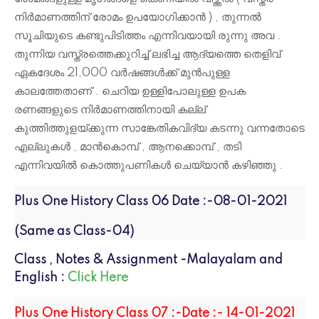
നിർമാണത്തിന് രോമം ഉപയോഗിക്കാൻ ) , തുന്നൽ
സൂചിയുടെ കണ്ടുപിടിത്തം എന്നിവയായി രുന്നു അവ .
തുന്നിയ വസ്ത്രത്തെക്കുറിച്ച് ലഭിച്ച ആദ്യത്തെ തെളിവ്
ഏകദേശം 21,000 വർഷങ്ങൾക്ക് മുൻപുള്ള
കാലത്തേതാണ് . ചെറിയ ഉള്ളിപോലുള്ള ഉപക
രണങ്ങളുടെ നിർമാണത്തിനായി കല്ല്
കുത്തിത്തുളയ്ക്കുന്ന സാങ്കേതികവിദ്യ കടന്നു വന്നതോടെ
എല്ലുകൾ , മാൻകൊമ്പ് , ആനക്കൊമ്പ് , തടി
എന്നിവയിൽ കൊത്തുപണികൾ ചെയ്യാൻ കഴിഞ്ഞു .
Plus One History Class 06 Date :-08-01-2021
(Same as Class-04)
Class , Notes & Assignment -Malayalam and
English :
Click Here
Plus One History Class 07 :-Date :- 14-01-2021