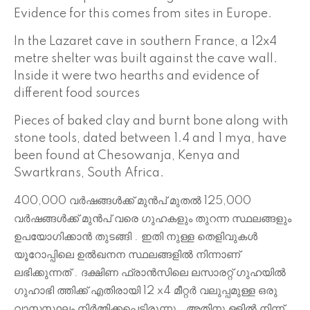
Evidence for this comes from sites in Europe.
In the Lazaret cave in southern France, a 12x4
metre shelter was built against the cave wall.
Inside it were two hearths and evidence of
different food sources
Pieces of baked clay and burnt bone along with
stone tools, dated between 1.4 and 1 mya, have
been found at Chesowanja, Kenya and
Swartkrans, South Africa.
400,000 വർഷങ്ങൾക്ക് മുൻപ് മുതൽ 125,000
വർഷങ്ങൾക്ക് മുൻപ് വരെ ഗുഹകളും തുറന്ന സ്ഥലങ്ങളും
ഉപയോഗിക്കാൻ തുടങ്ങി . ഇതി നുള്ള തെളിവുകൾ
യൂറോപ്പിലെ ഉൽഖനന സ്ഥലങ്ങളിൽ നിന്നാണ്
ലഭിക്കുന്നത് . ദക്ഷിണ ഫ്രാൻസിലെ ലസാരറ്റ് ഗുഹയിൽ
ഗുഹാഭി ത്തിക്ക് എതിരായി 12 x4 മീറ്റർ വലുപ്പമുള്ള ഒരു
വാസസ്ഥലം നിർമ്മിക്കപ്പെട്ടിരുന്നു . അതിനു ള്ളിൽ നിന്ന്