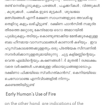
രണ്ട് നെരിപ്പോടുകളും പഴങ്ങൾ , പച്ചക്കറികൾ , വിത്തുകൾ
, കുരുക്കൾ , പക്ഷിക ളുടെ മുട്ടകൾ , ശുദ്ധജല
മത്സ്യങ്ങൾ എന്നീ ഭക്ഷണ സാധനങ്ങളുടെ അവശിഷ്ട
തെളിവു കളും ലഭിച്ചിട്ടുണ്ട് . ദക്ഷിണ ഫാൻസിൽ സമുദ്ര
തീരത്തെ മറ്റൊരു കേന്ദ്രമായ ടെറാ അമാറയിൽ
പുല്ലുകളും തടിയും കൊണ്ടുണ്ടാക്കിയ മേൽക്കൂരകളുള്ള
ബല ഹീനമായ വാസസ്ഥലങ്ങൾ കാണാൻ കഴിയും . ഇവ
ഹൃസ്വകാലത്തേക്കുള്ളതും ഒരു പ്രത്യേക സീസണിൽ
സന്ദർശിക്കാനുള്ളതുമായിരുന്നു . ചുട്ട കളിമണ്ണിന്റെയും
വെന്ത എല്ലിന്റെയും കഷണങ്ങൾ 1.4 മുതൽ 1 ദശലക്ഷം
വരെ വർഷങ്ങൾ പഴക്കമുള്ള ശിലായുധങ്ങളോടൊപ്പം
ദക്ഷിണാ ഫിക്കയിലെ സ്വർഗത്കാൻസ് , കെനിയയിലെ
ചെസോവാഞ്ജ എന്നിവിടങ്ങളിൽ നിന്നും
കണ്ടെത്തിയിട്ടുണ്ട്
Early Human's U
se of Fire
on the other hand, are indications of the