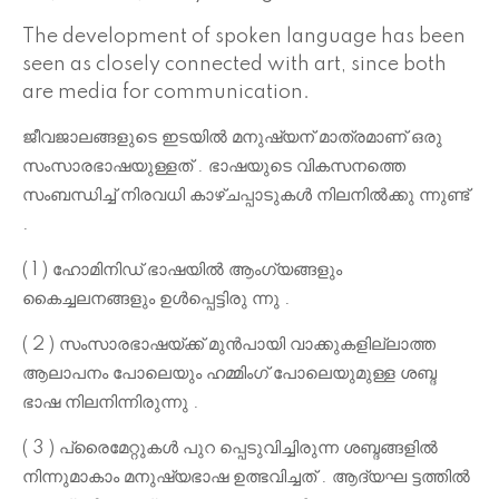
The development of spoken language has been
seen as closely connected with art, since both
are media for communication.
ജീവജാലങ്ങളുടെ ഇടയിൽ മനുഷ്യന് മാത്രമാണ് ഒരു
സംസാരഭാഷയുള്ളത് . ഭാഷയുടെ വികസനത്തെ
സംബന്ധിച്ച് നിരവധി കാഴ്ചപ്പാടുകൾ നിലനിൽക്കു ന്നുണ്ട്
.
( 1 ) ഹോമിനിഡ് ഭാഷയിൽ ആംഗ്യങ്ങളും
കൈച്ചലനങ്ങളും ഉൾപ്പെട്ടിരു ന്നു .
( 2 ) സംസാരഭാഷയ്ക്ക് മുൻപായി വാക്കുകളില്ലാത്ത
ആലാപനം പോലെയും ഹമ്മിംഗ് പോലെയുമുള്ള ശബ്ദ
ഭാഷ നിലനിന്നിരുന്നു .
( 3 ) പ്രൈമേറ്റുകൾ പുറ പ്പെടുവിച്ചിരുന്ന ശബ്ദങ്ങളിൽ
നിന്നുമാകാം മനുഷ്യഭാഷ ഉത്ഭവിച്ചത് . ആദ്യഘ ട്ടത്തിൽ